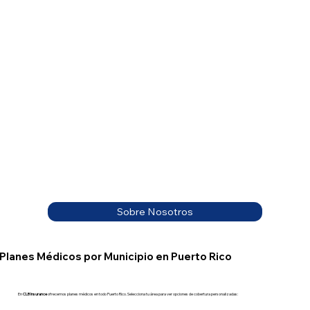
Sobre Nosotros
Planes Médicos por Municipio en Puerto Rico
En
CLB Insurance
ofrecemos planes médicos en todo Puerto Rico. Selecciona tu área para ver opciones de cobertura personalizadas: