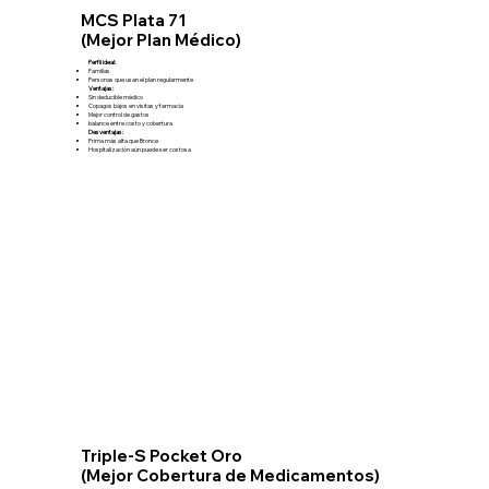
MCS Plata 71
(Mejor Plan Médico)
Perfil ideal:
Familias
Personas que usan el plan regularmente
Ventajas:
Sin deducible médico
Copagos bajos en visitas y farmacia
Mejor control de gastos
balance entre costo y cobertura
Desventajas:
Prima más alta que Bronce
Hospitalización aún puede ser costosa
Triple-S Pocket Oro
(Mejor Cobertura de Medicamentos)