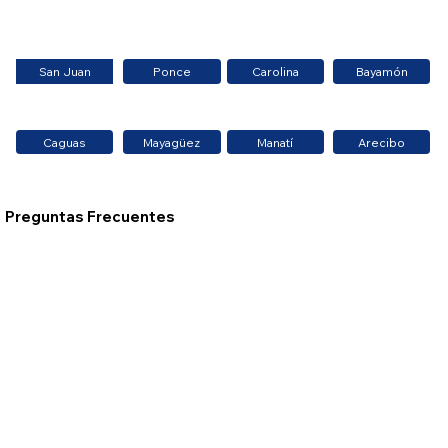
San Juan
Ponce
Carolina
Bayamón
Caguas
Mayagüez
Manatí
Arecibo
Preguntas Frecuentes