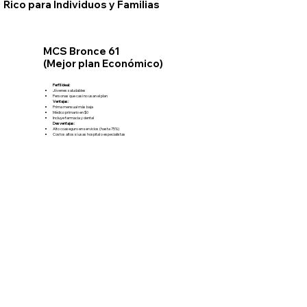
Rico para Individuos y Familias
MCS Bronce 61
(Mejor plan Económico)
Perfil ideal:
Jóvenes saludables
Personas que casi no usan el plan
Ventajas:
Prima mensual más baja
Médico primario en $0
Incluye farmacia y dental
Desventajas:
Alto coaseguro en servicios (hasta 75%)
Costos altos si usas hospital o especialistas