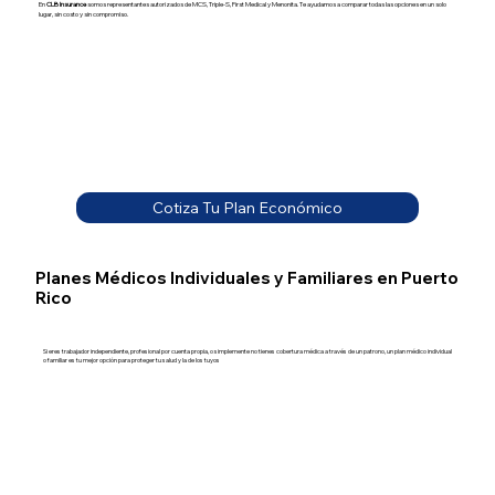
En
CLB Insurance
somos representantes autorizados de MCS, Triple-S, First Medical y Menonita. Te ayudamos a comparar todas las opciones en un solo
lugar, sin costo y sin compromiso.
Cotiza Tu Plan Económico
Planes Médicos Individuales y Familiares en Puerto
Rico
Si eres trabajador independiente, profesional por cuenta propia, o simplemente no tienes cobertura médica a través de un patrono, un plan médico individual
o familiar es tu mejor opción para proteger tu salud y la de los tuyos