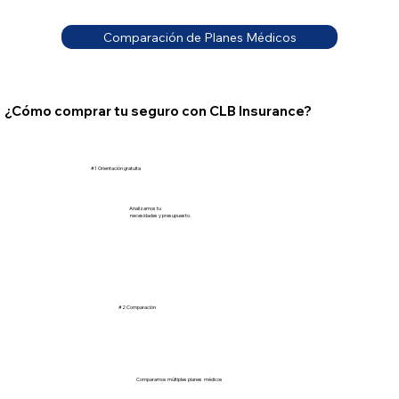
Comparación de Planes Médicos
¿Cómo comprar tu seguro con CLB Insurance?
#1 Orientación gratuita
Analizamos tu
necesidades y presupuesto.
#2 Comparación
Comparamos múltiples planes médicos