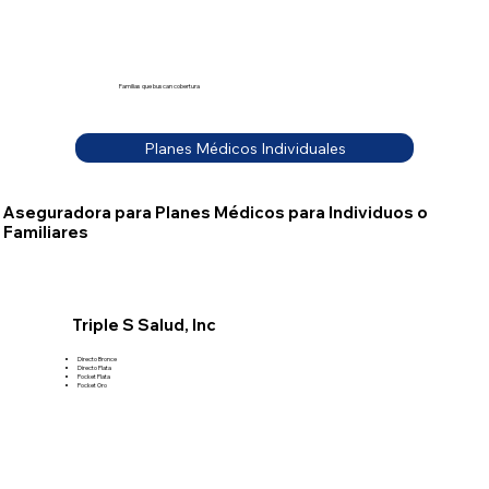
Familias que buscan cobertura
Planes Médicos Individuales
Aseguradora para Planes Médicos para Individuos o
Familiares
Triple S Salud, Inc
Directo Bronce
Directo Plata
Pocket Plata
Pocket Oro