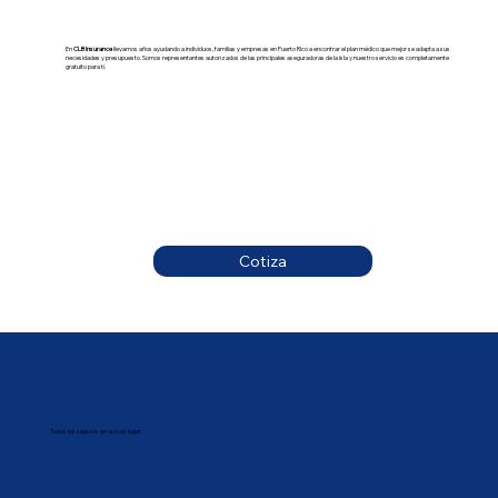
En
CLB Insurance
llevamos años ayudando a individuos, familias y empresas en Puerto Rico a encontrar el plan médico que mejor se adapta a sus
necesidades y presupuesto. Somos representantes autorizados de las principales aseguradoras de la isla y nuestro servicio es completamente
gratuito para ti.
Cotiza
Todos los seguros en un solo lugar.