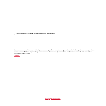
¿Cuándo comienzan a ser efectivos los planes médicos en Puerto Rico?
La fecha de efectividad de un plan médico depende de la aseguradora y de cuándo completes la solicitud. En la mayoría de los casos, los planes
comienzan el día 1 del mes siguiente luego de ser aprobados. Sin embargo, algunas opciones pueden ofrecer fechas de inicio más rápidas
dependiendo de tu situación.
Leer más
Más preguntas frecuentes