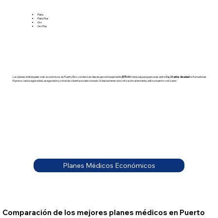
Plata
Plata Plus
Oro
Oro Plus
Los planes individuales más económicos en Puerto Rico comienzan desde aproximadamente
$75.40
mensual para personas entre
0 a 20 años de edad
no fumadores.
El precio varía según edad, aseguradora y nivel de cobertura seleccionado. Si desea tener una cotización al instante, utiliza nuestro cotizador.
Planes Médicos Económicos
Comparación de los mejores planes médicos en Puerto