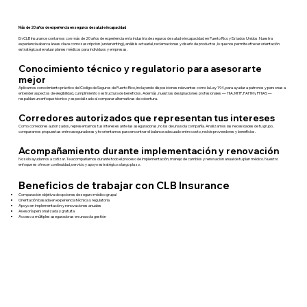
Más de 20 años de experiencia en seguros de salud e incapacidad
En CLB Insurance contamos con más de 20 años de experiencia en la industria de seguros de salud e incapacidad en Puerto Rico y Estados Unidos. Nuestra
experiencia abarca áreas clave como suscripción (underwriting), análisis actuarial, reclamaciones y diseño de productos, lo que nos permite ofrecer orientación
estratégica al evaluar planes médicos para individuos y empresas.
Conocimiento técnico y regulatorio para asesorarte
mejor
Aplicamos conocimiento práctico del Código de Seguros de Puerto Rico, incluyendo disposiciones relevantes como la Ley 194, para ayudar a patronos y personas a
entender aspectos de elegibilidad, cumplimiento y estructura de beneficios. Además, nuestras designaciones profesionales — HIA, MHP, PAHM y PHIAS —
respaldan un enfoque técnico y especializado al comparar alternativas de cobertura.
Corredores autorizados que representan tus intereses
Como corredores autorizados, representamos tus intereses ante las aseguradoras, no los de una sola compañía. Analizamos las necesidades de tu grupo,
comparamos propuestas entre aseguradoras y te orientamos para encontrar el balance adecuado entre costo, red de proveedores y beneficios.
Acompañamiento durante implementación y renovación
No solo ayudamos a cotizar. Te acompañamos durante todo el proceso de implementación, manejo de cambios y renovación anual de tu plan médico. Nuestro
enfoque es ofrecer continuidad, servicio y apoyo estratégico a largo plazo.
Beneficios de trabajar con CLB Insurance
Comparación objetiva de opciones de seguro médico grupal
Orientación basada en experiencia técnica y regulatoria
Apoyo en implementación y renovaciones anuales
Asesoría personalizada y gratuita
Acceso a múltiples aseguradoras en una sola gestión