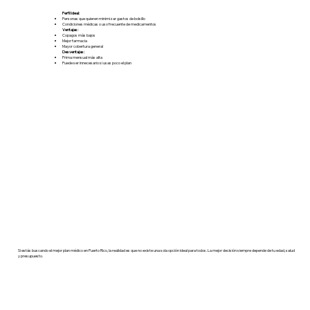
Perfil ideal:
Personas que quieren minimizar gastos de bolsillo
Condiciones médicas o uso frecuente de medicamentos
Ventajas:
Copagos más bajos
Mejor farmacia
Mayor cobertura general
Desventajas:
Prima mensual más alta
Puede ser innecesario si usas poco el plan
Si estás buscando el mejor plan médico en Puerto Rico, la realidad es que no existe una sola opción ideal para todos. La mejor decisión siempre depende de tu edad, salud
y presupuesto.