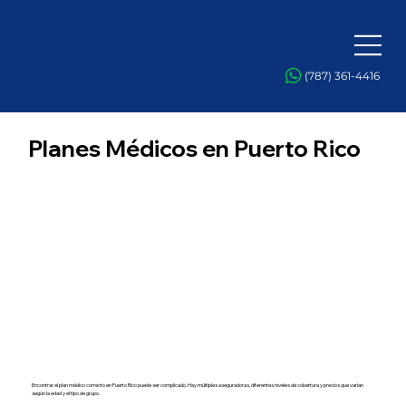
(787) 361-4416
Planes Médicos en Puerto Rico
Encontrar el plan médico correcto en Puerto Rico puede ser complicado. Hay múltiples aseguradoras, diferentes niveles de cobertura y precios que varían
según la edad y el tipo de grupo.