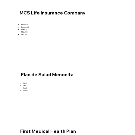
MCS Life Insurance Company
Bronce 61
Bronce 62
Plata 71
Plata 72
Oro 81
Plan de Salud Menonita
Oro 1
Oro 2
Oro 3
Platino
First Medical Health Plan