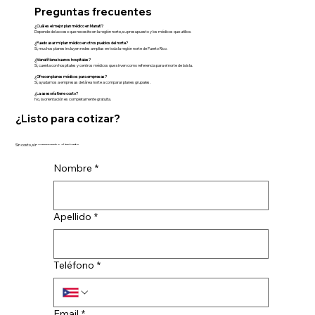
Preguntas frecuentes
¿Cuál es el mejor plan médico en Manatí?
Depende del acceso que necesite en la región norte, su presupuesto y los médicos que utilice.
¿Puedo usar mi plan médico en otros pueblos del norte?
Sí, muchos planes incluyen redes amplias en toda la región norte de Puerto Rico.
¿Manatí tiene buenos hospitales?
Sí, cuenta con hospitales y centros médicos que sirven como referencia para el norte de la isla.
¿Ofrecen planes médicos para empresas?
Sí, ayudamos a empresas del área norte a comparar planes grupales.
¿La asesoría tiene costo?
No, la orientación es completamente gratuita.
¿Listo para cotizar?
Sin costo, sin compromiso, al instante.
Nombre
*
Apellido
*
Teléfono
*
Email
*