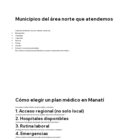
Municipios del área norte que atendemos
Además de Manatí, muchos clientes vienen de:
Barceloneta
Vega Baja
Vega Alta
Morovis
Florida
Arecibo
Dorado (zona norte extendida)
Esto refuerza la idea de que Manatí es un punto central del norte médico.
Cómo elegir un plan médico en Manatí
Al evaluar un plan médico en esta región, considere:
1. Acceso regional (no solo local)
¿Puede recibir atención en otros pueblos del norte sin limitaciones?
2. Hospitales disponibles
¿Incluye los hospitales principales del norte de Puerto Rico?
3. Rutina laboral
¿Trabaja en turnos, industria o servicios con horarios variables?
4. Emergencias
¿Tiene cobertura efectiva en salas de emergencia cercanas?