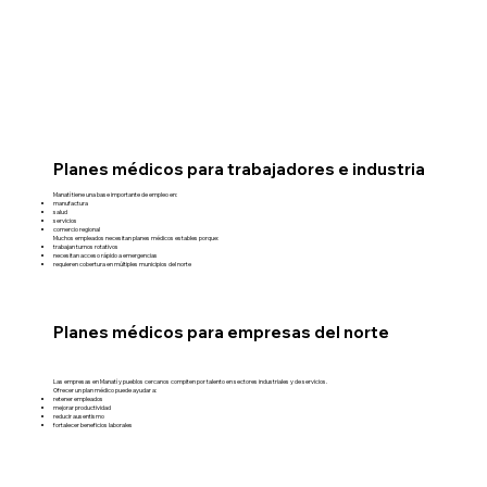
Planes médicos para trabajadores e industria
Manatí tiene una base importante de empleo en:
manufactura
salud
servicios
comercio regional
Muchos empleados necesitan planes médicos estables porque:
trabajan turnos rotativos
necesitan acceso rápido a emergencias
requieren cobertura en múltiples municipios del norte
Planes médicos para empresas del norte
Las empresas en Manatí y pueblos cercanos compiten por talento en sectores industriales y de servicios.
Ofrecer un plan médico puede ayudar a:
retener empleados
mejorar productividad
reducir ausentismo
fortalecer beneficios laborales