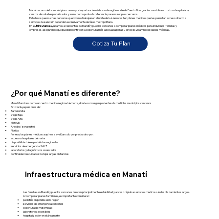
Manatí es uno de los municipios con mayor importancia médica en la región norte de Puerto Rico, gracias a su infraestructura hospitalaria,
centros de salud especializados y su rol como punto de referencia para municipios cercanos.
Esto hace que muchas personas que viven o trabajan en el norte de la isla necesiten planes médicos que les permitan acceso directo a
servicios de salud sin depender exclusivamente del área metropolitana.
En
CLB Insurance
ayudamos a residentes de Manatí y pueblos cercanos a comparar planes médicos para individuos, familias y
empresas, asegurando que puedan identificar la cobertura más adecuada para su estilo de vida y necesidades médicas.
Cotiza Tu Plan
¿Por qué Manatí es diferente?
Manatí funciona como un centro médico regional del norte, donde convergen pacientes de múltiples municipios cercanos.
Esto incluye personas de:
Barceloneta
Vega Baja
Vega Alta
Morovis
Arecibo (zona este)
Florida
Por eso, los planes médicos aquí no se evalúan solo por precio, sino por:
acceso a hospitales del norte
disponibilidad de especialistas regionales
servicios de emergencia 24/7
laboratorios y diagnósticos avanzados
continuidad de cuidado sin viajar largas distancias
Infraestructura médica en Manatí
Las familias en Manatí y pueblos cercanos buscan principalmente estabilidad y acceso rápido a servicios médicos sin desplazamientos largos.
Al comparar planes familiares, es importante considerar:
pediatría disponible en la región
servicios de emergencia cercanos
cobertura de maternidad
laboratorios accesibles
hospitalización en el área norte