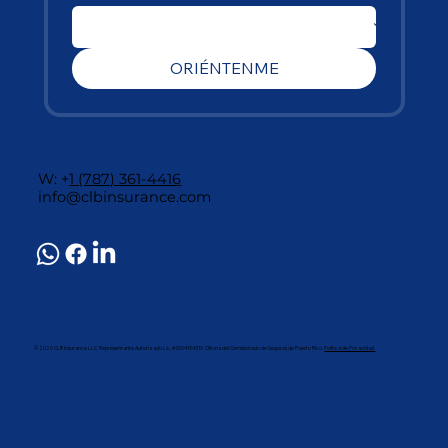
ORIÉNTENME
W: +
1 (787) 361-4416
info@clbinsurance.com
© 2026 CLB Insurance LLC. Representante Autorizado Lic. #3004194319· Oficina del Comisionado de Seguros de Puerto Rico.
Política de Privacidad