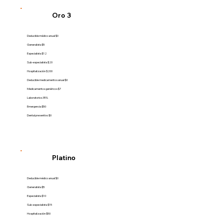
Oro 3
Deducible médico anual $0
Generalista $5
Especialista $12
Sub-especialista $20
Hospitalización $200
Deducible medicamentos anual $0
Medicamentos genéricos $7
Laboratorios 35%
Emergencia $50
Dental preventivo $0
Platino
Deducible médico anual $0
Generalista $5
Especialista $10
Sub-especialista $15
Hospitalización $50