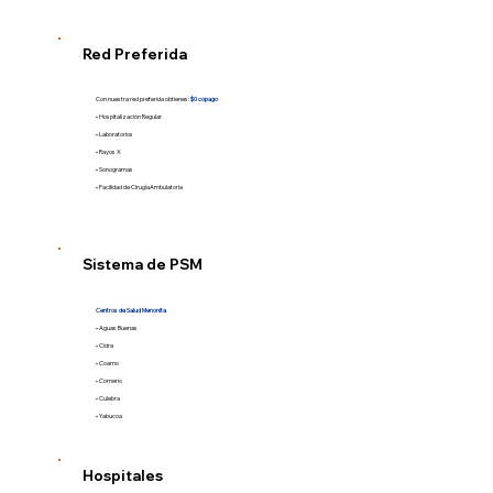
Red Preferida
Con nuestra red preferida obtienes:
$0 copago
• Hospitalización Regular
• Laboratorios
• Rayos X
• Sonogramas
• Facilidad de CirugíaAmbulatoria
Sistema de PSM
Centros de Salud Menonita
• Aguas Buenas
• Cidra
• Coamo
• Comerío
• Culebra
• Yabucoa
Hospitales