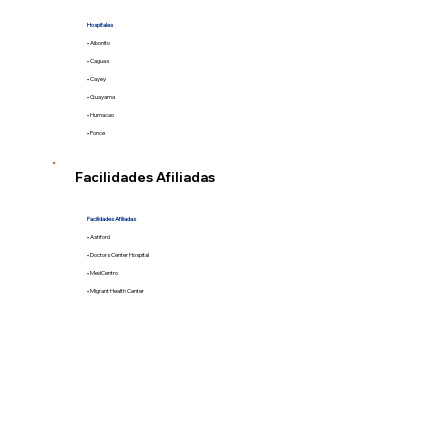
Hospitales
• Aibonito
• Caguas
• Cayey
• Guayama
• Humacao
• Ponce
Facilidades Afiliadas
Facilidades Afiliadas
• Ashford
• Doctors Center Hospital
• MedCentro
• Migrant Health Center