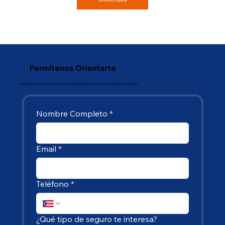
Permítenos Orientarte
Completa este formulario y uno de nuestros representantes se comunicará contigo para orientarte:
Nombre Completo
*
Email
*
Teléfono
*
¿Qué tipo de seguro te interesa?