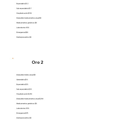
Especialista $12
Sub-especialista $17
Hospitalización $150
Deducible medicamentos anual $0
Medicamentos genéricos $5
Laboratorios 50%
Emergencia $50
Dental preventivo $0
Oro 2
Deducible médico anual $0
Generalista $10
Especialista $15
Sub-especialista $20
Hospitalización $250
Deducible medicamentos anual $250
Medicamentos genéricos $5
Laboratorios 50%
Emergencia $75
Dental preventivo $0