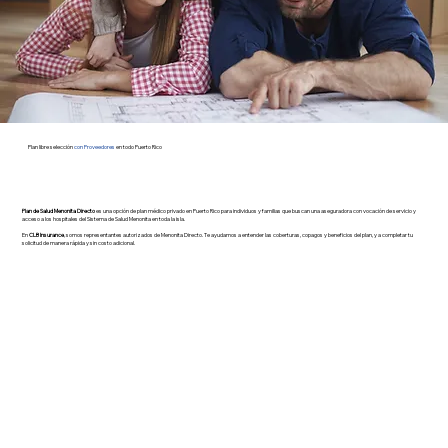
Plan libre selección
con Proveedores
en todo Puerto Rico
Plan de Salud Menonita
Directo
es una opción de plan médico privado en Puerto Rico para individuos y familias que buscan una aseguradora con vocación de servicio y
acceso a los hospitales del Sistema de Salud Menonita en toda la isla.
En
CLB Insurance
, somos representantes autorizados de Menonita Directo. Te ayudamos a entender las coberturas, copagos y beneficios del plan, y a completar tu
solicitud de manera rápida y sin costo adicional.