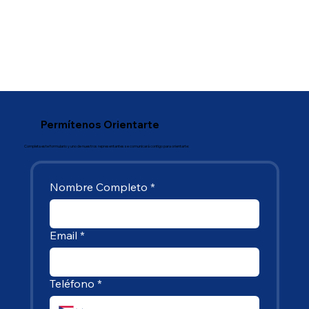
Permítenos Orientarte
Completa este formulario y uno de nuestros representantes se comunicará contigo para orientarte:
Nombre Completo
*
Email
*
Teléfono
*