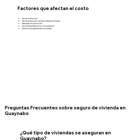
Factores que afectan el costo
Año de construcción
Tipo de urbanización cerrada y mitigación de riesgo
Materiales de construcción
Historial de pérdidas en la zona residencial
Sistemas de seguridad de la comunidad
Preguntas Frecuentes sobre seguro de vivienda en
Guaynabo
¿Qué tipo de viviendas se aseguran en
Guaynabo?