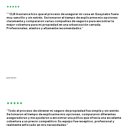
★★★★★
““CLB Insurance hizo que el proceso de asegurar mi casa en Guaynabo fuera
muy sencillo y sin estrés. Se tomaron el tiempo de explicarme mis opciones
claramente y compararon varias compañías de seguros para encontrar la
mejor cobertura para mi propiedad en una urbanización cerrada.
Profesionales, atentos y altamente recomendados.”
Javier Herrera
★★★★★
“Todo el proceso de obtener mi seguro de propiedad fue simple y sin estrés.
Se tomaron el tiempo de explicarme mis opciones, compararon diferentes
aseguradoras y me ayudaron a encontrar una póliza que ofrecía una excelente
cobertura a un precio competitivo.Su equipo fue receptivo, profesional y
realmente enfocado en mis necesidades."