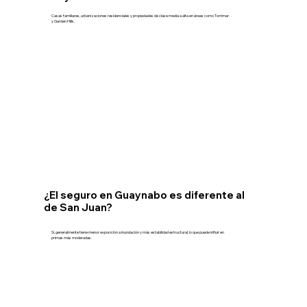
Casas familiares, urbanizaciones residenciales y propiedades de clase media a alta en áreas como Torrimar
y Garden Hills.
¿El seguro en Guaynabo es diferente al
de San Juan?
Sí, generalmente tiene menor exposición a inundación y más estabilidad estructural, lo que puede influir en
primas más moderadas.