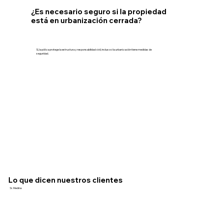
¿Es necesario seguro si la propiedad
está en urbanización cerrada?
Sí, la póliza protege la estructura y responsabilidad civil, incluso si la urbanización tiene medidas de
seguridad.
Lo que dicen nuestros clientes
Sr. Medina