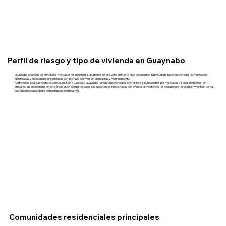
Perfil de riesgo y tipo de vivienda en Guaynabo
Guaynabo es uno de los principales mercados residenciales suburbanos de alto valor en Puerto Rico. Se caracteriza por urbanizaciones cerradas, comunidades
planificadas y propiedades unifamiliares con alto nivel de inversión en mejoras y mantenimiento.
A diferencia de áreas costeras como San Juan o Condado, Guaynabo tiene una menor exposición directa a inundaciones por marejadas o zonas marítimas. Sin
embargo, las propiedades en esta área siguen expuestas a riesgos importantes relacionados con eventos atmosféricos, especialmente huracanes y vientos fuertes,
que pueden causar daños estructurales significativos.
Comunidades residenciales principales