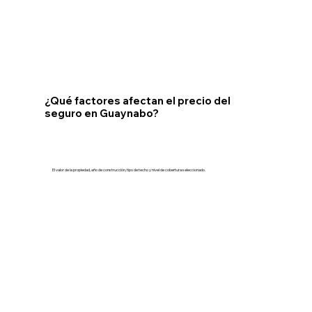
¿Qué factores afectan el precio del
seguro en Guaynabo?
El valor de la propiedad, año de construcción, tipo de techo y nivel de cobertura seleccionado.