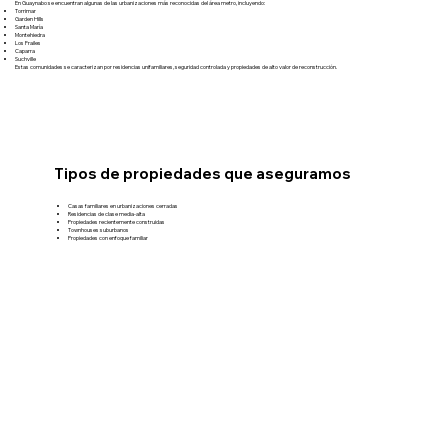
En Guaynabo se encuentran algunas de las urbanizaciones más reconocidas del área metro, incluyendo:
Torrimar
Garden Hills
Santa María
Montehiedra
Los Frailes
Caparra
Suchville
Estas comunidades se caracterizan por residencias unifamiliares, seguridad controlada y propiedades de alto valor de reconstrucción.
Tipos de propiedades que aseguramos
Casas familiares en urbanizaciones cerradas
Residencias de clase media-alta
Propiedades recientemente construidas
Townhouses suburbanos
Propiedades con enfoque familiar